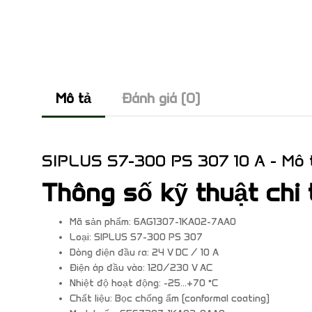
Mô tả
Đánh giá (0)
SIPLUS S7-300 PS 307 10 A - Mô 
Thông số kỹ thuật chi 
Mã sản phẩm: 6AG1307-1KA02-7AA0
Loại: SIPLUS S7-300 PS 307
Dòng điện đầu ra: 24 V DC / 10 A
Điện áp đầu vào: 120/230 V AC
Nhiệt độ hoạt động: -25…+70 °C
Chất liệu: Bọc chống ẩm (conformal coating)