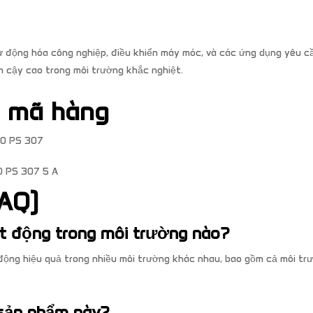
 động hóa công nghiệp, điều khiển máy móc, và các ứng dụng yêu c
n cậy cao trong môi trường khắc nghiệt.
à mã hàng
00 PS 307
0 PS 307 5 A
AQ)
ạt động trong môi trường nào?
 động hiệu quả trong nhiều môi trường khác nhau, bao gồm cả môi tr
 sản phẩm này?