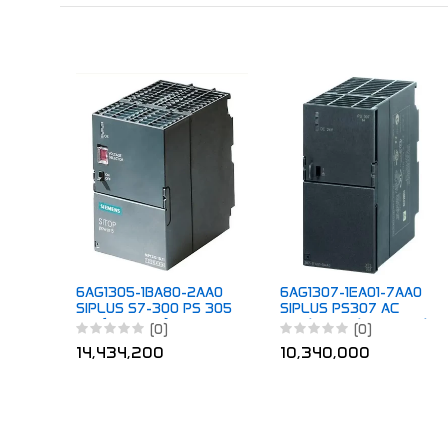
6AG1305-1BA80-2AA0
6AG1307-1EA01-7AA0
SIPLUS S7-300 PS 305
SIPLUS PS307 AC
2 A (EN50155)
120/230V / DC 24 V/5
(0)
(0)
A
14,434,200
10,340,000