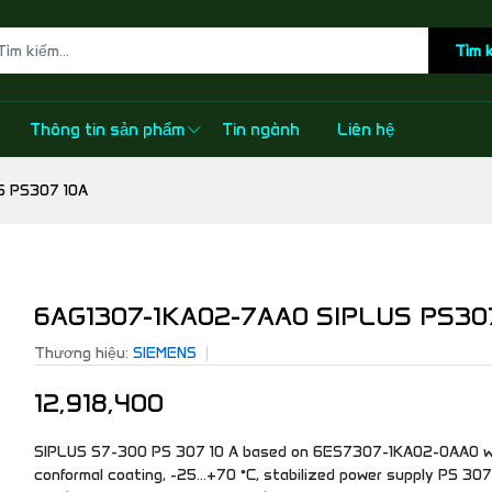
Tìm 
Thông tin sản phẩm
Tin ngành
Liên hệ
S PS307 10A
6AG1307-1KA02-7AA0 SIPLUS PS30
Thương hiệu:
SIEMENS
12,918,400
SIPLUS S7-300 PS 307 10 A based on 6ES7307-1KA02-0AA0 w
conformal coating, -25…+70 °C, stabilized power supply PS 307