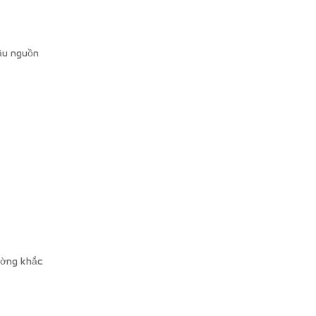
ầu nguồn
ường khắc