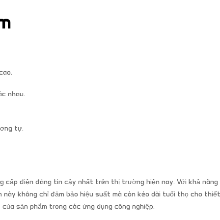
ểm
cao.
ác nhau.
ơng tự.
cấp điện đáng tin cậy nhất trên thị trường hiện nay. Với khả năng
 này không chỉ đảm bảo hiệu suất mà còn kéo dài tuổi thọ cho thiết 
ất của sản phẩm trong các ứng dụng công nghiệp.