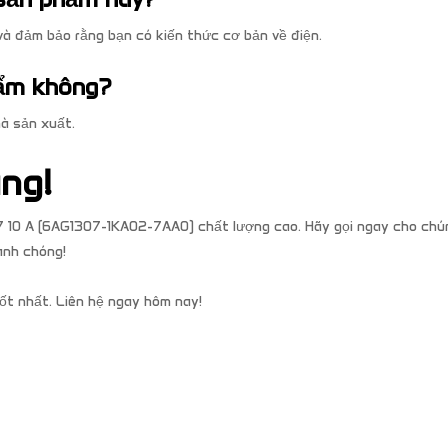
à đảm bảo rằng bạn có kiến thức cơ bản về điện.
hẩm không?
à sản xuất.
ng!
 10 A (6AG1307-1KA02-7AA0) chất lượng cao. Hãy gọi ngay cho chún
anh chóng!
ốt nhất. Liên hệ ngay hôm nay!