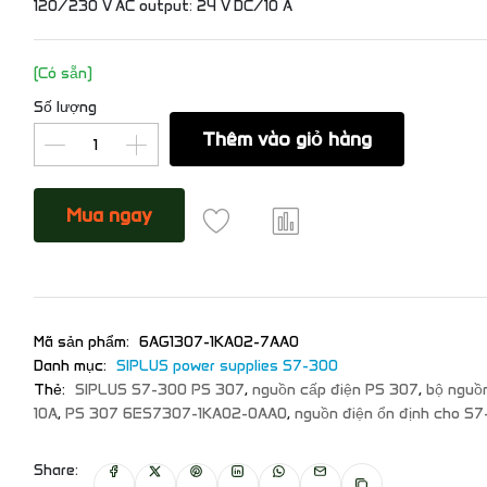
120/230 V AC output: 24 V DC/10 A
(Có sẵn)
Số lượng
Thêm vào giỏ hàng
Mua ngay
Mã sản phẩm:
6AG1307-1KA02-7AA0
Danh mục:
SIPLUS power supplies S7-300
Thẻ:
SIPLUS S7-300 PS 307
,
nguồn cấp điện PS 307
,
bộ nguồ
10A
,
PS 307 6ES7307-1KA02-0AA0
,
nguồn điện ổn định cho S
Share: