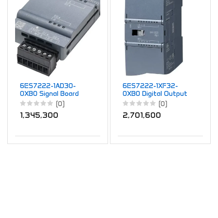
6ES7222-1AD30-
6ES7222-1XF32-
0XB0 Signal Board
0XB0 Digital Output
SB1222 4 DQ 5VDC
SM 1222 8 DO
(0)
(0)
200KHz
Changeover
1,345,300
2,701,600