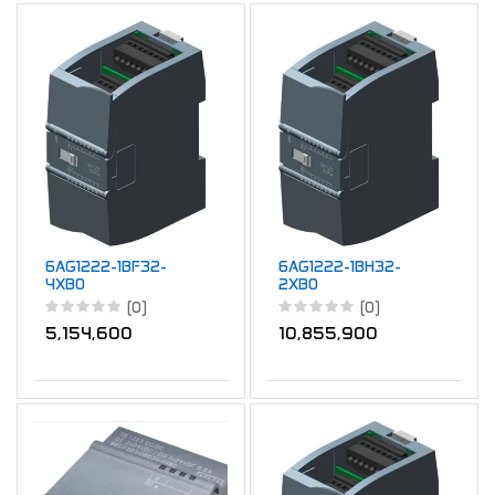
6AG1222-1BF32-
6AG1222-1BH32-
4XB0
2XB0
(0)
(0)
5,154,600
10,855,900