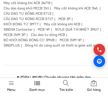
Máy cắt không khí ACB 3WT8
Cầu dao dạng khối MCCB 3VJ
Máy cắt không khí ACB 3WL
CẦU DAO TỰ ĐỘNG MCB 5TJ3
CẦU DAO TỰ ĐỘNG RCCB 5TJ7
MCB 3P
KHỞI ĐỘNG TỪ 3MT7
Máy cắt không khí ACB
SINOVA Contactor
MCB 4P
RƠLE QUÁ TẢI NHIỆT 3MU7
MCCB 3VM 3P
Cầu dao tự động MCB
BỘ KHỞI ĐỘNG ĐỘNG CƠ 3MV8
MCCB 3VM 4P
SINOPLUS
Đồng hồ đo công suất và thiết bị giám sát mạch
© 2024 LAM.VN | Chuyển nhượng tên miền đẹp
lienhe@vnog.com
|Approved Partners – Value-Added Resellers |
Menu
Danh mục
Tìm kiếm
Giỏ hàng
PLC Siemens PLC S7-200, PLC S7-300, PLC S7-400, PLC S7-
1200, PLC S7-1500, Khởi động mềm, Khởi động từ, MCCB, MCB,
CB, Màn hình HMI Siemens, Biến tần, SI