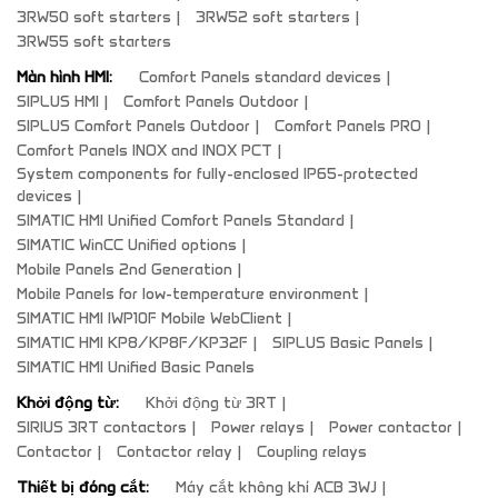
3RW50 soft starters
3RW52 soft starters
3RW55 soft starters
Màn hình HMI:
Comfort Panels standard devices
SIPLUS HMI
Comfort Panels Outdoor
SIPLUS Comfort Panels Outdoor
Comfort Panels PRO
Comfort Panels INOX and INOX PCT
System components for fully-enclosed IP65-protected
devices
SIMATIC HMI Unified Comfort Panels Standard
SIMATIC WinCC Unified options
Mobile Panels 2nd Generation
Mobile Panels for low-temperature environment
SIMATIC HMI IWP10F Mobile WebClient
SIMATIC HMI KP8/KP8F/KP32F
SIPLUS Basic Panels
SIMATIC HMI Unified Basic Panels
Khởi động từ:
Khởi động từ 3RT
SIRIUS 3RT contactors
Power relays
Power contactor
Contactor
Contactor relay
Coupling relays
Thiết bị đóng cắt:
Máy cắt không khí ACB 3WJ