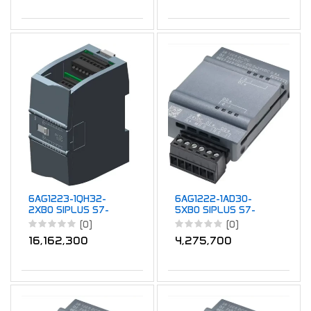
6AG1223-1QH32-
6AG1222-1AD30-
2XB0 SIPLUS S7-
5XB0 SIPLUS S7-
1200 SM 1223 8DI
1200 SB 1222 4DQ
(0)
(0)
AC/8DQ RLY
5VDC
16,162,300
4,275,700