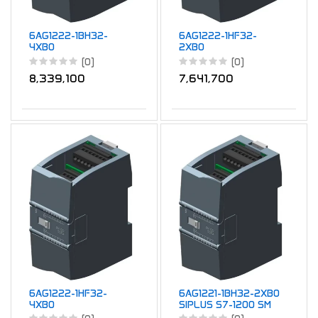
6AG1222-1BH32-
6AG1222-1HF32-
4XB0
2XB0
(0)
(0)
8,339,100
7,641,700
6AG1222-1HF32-
6AG1221-1BH32-2XB0
4XB0
SIPLUS S7-1200 SM
1221 16DI