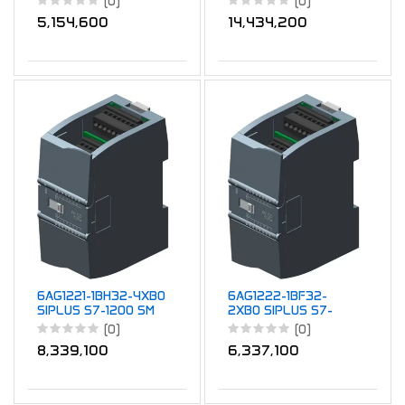
(0)
(0)
5,154,600
14,434,200
6AG1221-1BH32-4XB0
6AG1222-1BF32-
SIPLUS S7-1200 SM
2XB0 SIPLUS S7-
1221 16DI
1200 SM 1222 8DQ
(0)
(0)
8,339,100
6,337,100