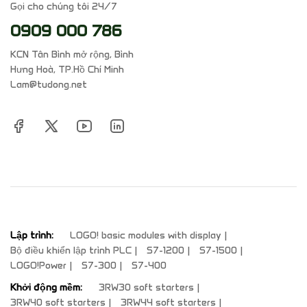
Gọi cho chúng tôi 24/7
0909 000 786
KCN Tân Bình mở rộng, Bình
Hưng Hoà, TP.Hồ Chí Minh
Lam@tudong.net
Lập trình:
LOGO! basic modules with display
Bộ điều khiển lập trình PLC
S7-1200
S7-1500
LOGO!Power
S7-300
S7-400
Khởi động mềm:
3RW30 soft starters
3RW40 soft starters
3RW44 soft starters