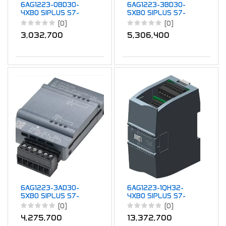
6AG1223-0BD30-
6AG1223-3BD30-
4XB0 SIPLUS S7-
5XB0 SIPLUS S7-
1200 SB 1223
1200 SB 1223
(0)
(0)
2DI/2DQ 24VDC
2DI/2DQ 24VDC
3,032,700
5,306,400
6AG1223-3AD30-
6AG1223-1QH32-
5XB0 SIPLUS S7-
4XB0 SIPLUS S7-
1200 SB 1223
1200 SM 1223 8DI
(0)
(0)
2DI/2DQ 5VDC
AC/8DQ RLY
4,275,700
13,372,700