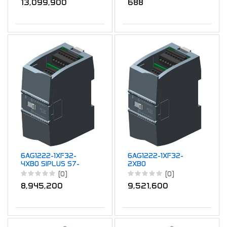
13,099,900
688
6AG1222-1XF32-
6AG1222-1XF32-
4XB0 SIPLUS S7-
2XB0
1200 SM 1222 8DQ
(0)
(0)
RLY
8,945,200
9,521,600