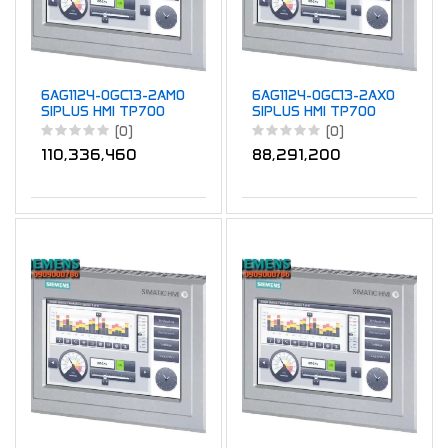
6AG1124-0GC13-2AM0
6AG1124-0GC13-2AX0
SIPLUS HMI TP700
SIPLUS HMI TP700
COMFORT OUTDOOR
COMFORT OUTDOOR
(0)
(0)
M
110,336,460
88,291,200