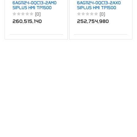
6AG1124-0QC13-2AM0
6AG1124-0QC13-2AX0
SIPLUS HMI TP1500
SIPLUS HMI TP1500
COMFORT OUTDOOR
Comfort Outdoor
(0)
(0)
M
260,515,140
252,754,980