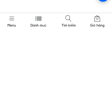
Menu
Danh mục
Tìm kiếm
Giỏ hàng
Liên hệ chúng tôi
Gọi cho chúng tôi 24/7
0909 000 786
KCN Tân Bình mở rộng, Bình
Hưng Hoà, TP.Hồ Chí Minh
Lam@tudong.net