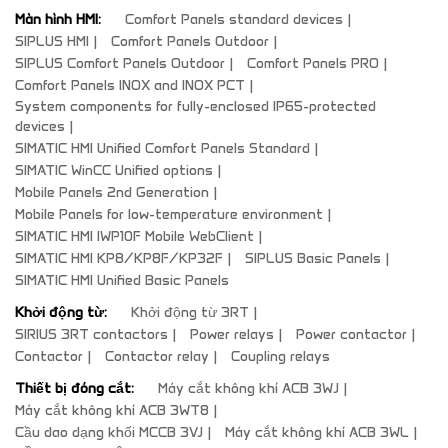
Màn hình HMI:
Comfort Panels standard devices
SIPLUS HMI
Comfort Panels Outdoor
SIPLUS Comfort Panels Outdoor
Comfort Panels PRO
Comfort Panels INOX and INOX PCT
System components for fully-enclosed IP65-protected
devices
SIMATIC HMI Unified Comfort Panels Standard
SIMATIC WinCC Unified options
Mobile Panels 2nd Generation
Mobile Panels for low-temperature environment
SIMATIC HMI IWP10F Mobile WebClient
SIMATIC HMI KP8/KP8F/KP32F
SIPLUS Basic Panels
SIMATIC HMI Unified Basic Panels
Khởi động từ:
Khởi động từ 3RT
SIRIUS 3RT contactors
Power relays
Power contactor
Contactor
Contactor relay
Coupling relays
Thiết bị đóng cắt:
Máy cắt không khí ACB 3WJ
Máy cắt không khí ACB 3WT8
Cầu dao dạng khối MCCB 3VJ
Máy cắt không khí ACB 3WL