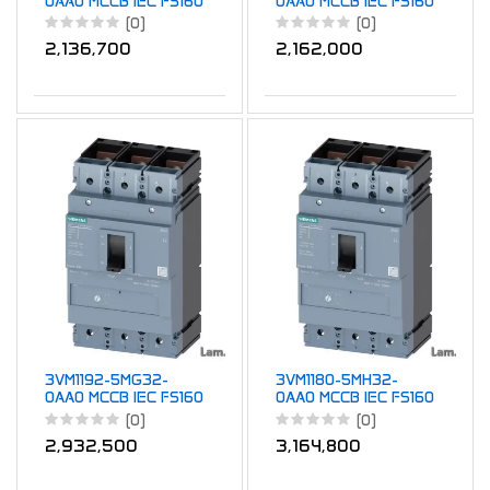
0AA0 MCCB IEC FS160
0AA0 MCCB IEC FS160
16A 3P 25KA TM
16A 3P 25KA TM
(0)
(0)
FTFM
ATFM
2,136,700
2,162,000
3VM1192-5MG32-
3VM1180-5MH32-
0AA0 MCCB IEC FS160
0AA0 MCCB IEC FS160
12 5A 3P 55KA TM FM
80A 3P 55KA TM AM
(0)
(0)
2,932,500
3,164,800