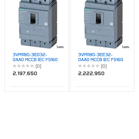
3VM1180-3ED32-
3VM1180-3EE32-
0AA0 MCCB IEC FS160
0AA0 MCCB IEC FS160
80A 3P 25KA TM
80A 3P 25KA TM
(0)
(0)
FTFM
ATFM
2,197,650
2,222,950