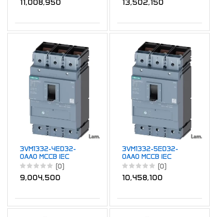
11,008,950
13,502,150
3VM1332-4ED32-
3VM1332-5ED32-
0AA0 MCCB IEC
0AA0 MCCB IEC
FS400 320A 3P
FS400 320A 3P
(0)
(0)
36KA TM FTFM
55KA TM FTFM
9,004,500
10,458,100