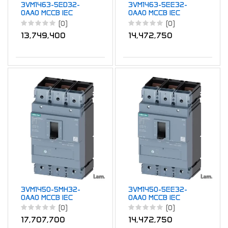
3VM1463-5ED32-
3VM1463-5EE32-
0AA0 MCCB IEC
0AA0 MCCB IEC
FS630 630A 3P
FS630 630A 3P
(0)
(0)
55KA TM FTFM
55KA TM ATFM
13,749,400
14,472,750
3VM1450-5MH32-
3VM1450-5EE32-
0AA0 MCCB IEC
0AA0 MCCB IEC
FS630 500A 3P
FS630 500A 3P
(0)
(0)
55KA TM AM
55KA TM ATFM
17,707,700
14,472,750