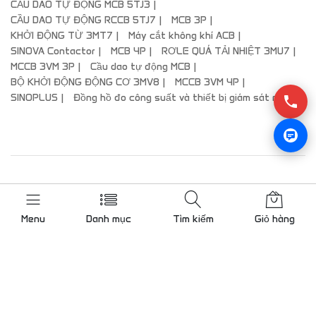
CẦU DAO TỰ ĐỘNG MCB 5TJ3
CẦU DAO TỰ ĐỘNG RCCB 5TJ7
MCB 3P
KHỞI ĐỘNG TỪ 3MT7
Máy cắt không khí ACB
SINOVA Contactor
MCB 4P
RƠLE QUÁ TẢI NHIỆT 3MU7
MCCB 3VM 3P
Cầu dao tự động MCB
BỘ KHỞI ĐỘNG ĐỘNG CƠ 3MV8
MCCB 3VM 4P
SINOPLUS
Đồng hồ đo công suất và thiết bị giám sát mạch
© 2024 LAM.VN | Chuyển nhượng tên miền đẹp
lienhe@vnog.com
|Approved Partners – Value-Added Resellers |
Menu
Danh mục
Tìm kiếm
Giỏ hàng
PLC Siemens PLC S7-200, PLC S7-300, PLC S7-400, PLC S7-
1200, PLC S7-1500, Khởi động mềm, Khởi động từ, MCCB, MCB,
CB, Màn hình HMI Siemens, Biến tần, SI
Đối tác cùng hệ thống: