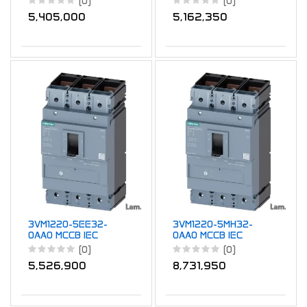
(0)
(0)
55KA TM FTFM
36KA TM ATFM
5,405,000
5,162,350
3VM1220-5EE32-
3VM1220-5MH32-
0AA0 MCCB IEC
0AA0 MCCB IEC
FS250 200A 3P
FS250 200A 3P
(0)
(0)
55KA TM ATFM
55KA TM AM
5,526,900
8,731,950