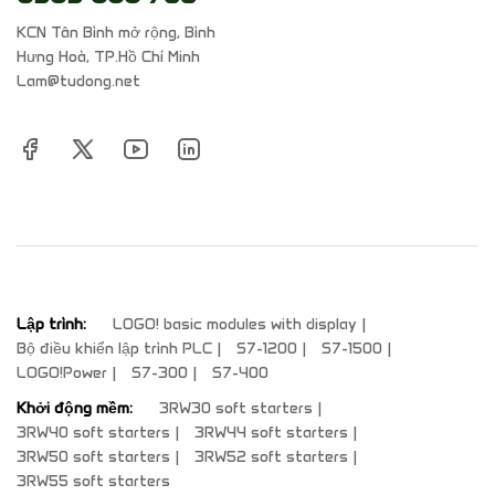
KCN Tân Bình mở rộng, Bình
Hưng Hoà, TP.Hồ Chí Minh
Lam@tudong.net
Lập trình:
LOGO! basic modules with display
Bộ điều khiển lập trình PLC
S7-1200
S7-1500
LOGO!Power
S7-300
S7-400
Khởi động mềm:
3RW30 soft starters
3RW40 soft starters
3RW44 soft starters
3RW50 soft starters
3RW52 soft starters
3RW55 soft starters