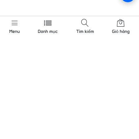
Menu
Danh mục
Tìm kiếm
Giỏ hàng
Liên hệ chúng tôi
Gọi cho chúng tôi 24/7
0909 000 786
KCN Tân Bình mở rộng, Bình
Hưng Hoà, TP.Hồ Chí Minh
Lam@tudong.net