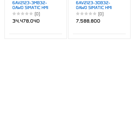
6AV2123-3MB32-
6AV2123-3DB32-
0AW0 SIMATIC HMI
0AW0 SIMATIC HMI
MTP1200 Unified
MTP400 Unified Basic
(0)
(0)
Basic
34,478,040
7,588,800