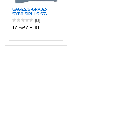
6AG1226-6RA32-
5XB0 SIPLUS S7-
1200 SM 1226 F-DQ
(0)
2xRelay
17,527,400