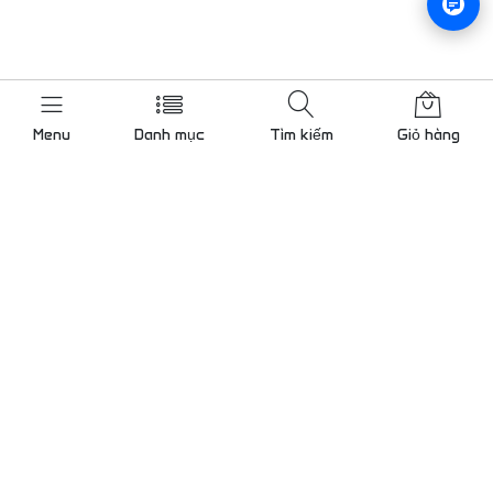
Menu
Danh mục
Tìm kiếm
Giỏ hàng
Liên hệ chúng tôi
Gọi cho chúng tôi 24/7
0909 000 786
KCN Tân Bình mở rộng, Bình
Hưng Hoà, TP.Hồ Chí Minh
Lam@tudong.net