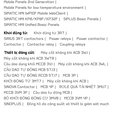
Mobile Panels 2nd Generation
Mobile Panels for low-temperature environment
SIMATIC HMI IWP10F Mobile WebClient
SIMATIC HMI KP8/KP8F/KP32F
SIPLUS Basic Panels
SIMATIC HMI Unified Basic Panels
Khởi động từ:
Khởi động từ 3RT
SIRIUS 3RT contactors
Power relays
Power contactor
Contactor
Contactor relay
Coupling relays
Thiết bị đóng cắt:
Máy cắt không khí ACB 3WJ
Máy cắt không khí ACB 3WT8
Cầu dao dạng khối MCCB 3VJ
Máy cắt không khí ACB 3WL
CẦU DAO TỰ ĐỘNG MCB 5TJ3
CẦU DAO TỰ ĐỘNG RCCB 5TJ7
MCB 3P
KHỞI ĐỘNG TỪ 3MT7
Máy cắt không khí ACB
SINOVA Contactor
MCB 4P
RƠLE QUÁ TẢI NHIỆT 3MU7
MCCB 3VM 3P
Cầu dao tự động MCB
BỘ KHỞI ĐỘNG ĐỘNG CƠ 3MV8
MCCB 3VM 4P
SINOPLUS
Đồng hồ đo công suất và thiết bị giám sát mạch