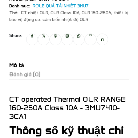
Danh mục:
RƠLE QUÁ TẢI NHIỆT 3MU7
Thẻ:
CT nhiệt OLR
,
OLR Class 10A
,
OLR 160-250A
,
thiết bị
bảo vệ động cơ
,
cảm biến nhiệt độ OLR
Share:
Mô tả
Đánh giá (0)
CT operated Thermal OLR RANGE
160-250A Class 10A - 3MU7410-
3CA1
Thông số kỹ thuật chi