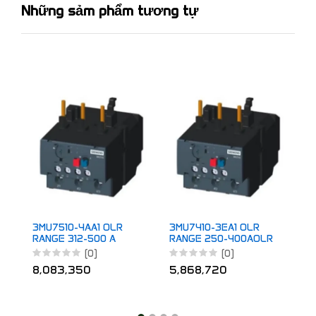
Những sảm phẩm tương tự
3
R
R
5
3MU7510-4AA1 OLR
3MU7410-3EA1 OLR
RANGE 312-500 A
RANGE 250-400AOLR
RANGE 250-400A
(0)
(0)
8,083,350
5,868,720