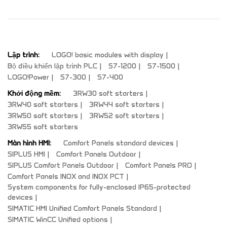
Lập trình:
LOGO! basic modules with display
Bộ điều khiển lập trình PLC
S7-1200
S7-1500
LOGO!Power
S7-300
S7-400
Khởi động mềm:
3RW30 soft starters
3RW40 soft starters
3RW44 soft starters
3RW50 soft starters
3RW52 soft starters
3RW55 soft starters
Màn hình HMI:
Comfort Panels standard devices
SIPLUS HMI
Comfort Panels Outdoor
SIPLUS Comfort Panels Outdoor
Comfort Panels PRO
Comfort Panels INOX and INOX PCT
System components for fully-enclosed IP65-protected
devices
SIMATIC HMI Unified Comfort Panels Standard
SIMATIC WinCC Unified options