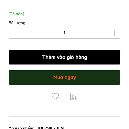
(Có sẵn)
Số lượng
Thêm vào giỏ hàng
Mua ngay
Mã sản phẩm:
3MU7410-3CA1