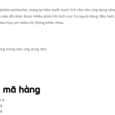
tate contactor, mang lại hiệu suất vượt trội cho các ứng dụng côn
 này đã nhận được nhiều phản hồi tích cực từ người dùng. Đặc biệt
phù hợp với nhiều hệ thống khác nhau.
ng trong các ứng dụng như:
à mã hàng
2 A
 A
 A