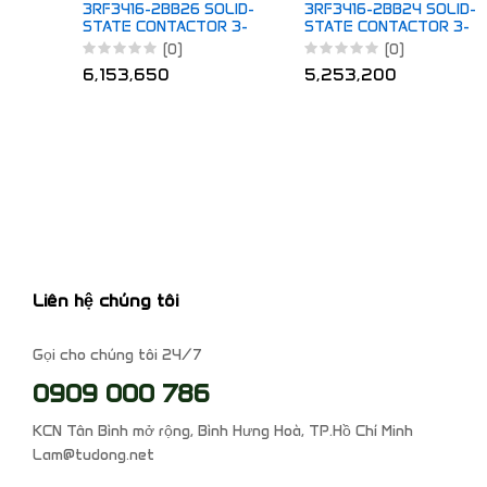
3RF3416-2BB26 SOLID-
3RF3416-2BB24 SOLID-
STATE CONTACTOR 3-
STATE CONTACTOR 3-
PH 3RF3
PH 3RF3
(0)
(0)
6,153,650
5,253,200
Liên hệ chúng tôi
Gọi cho chúng tôi 24/7
0909 000 786
KCN Tân Bình mở rộng, Bình Hưng Hoà, TP.Hồ Chí Minh
Lam@tudong.net