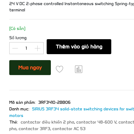
24 V DC 2-phase controlled Instantaneous switching Spring-ty
terminal
(Có sẵn)
Số lượng
Thêm vào giỏ hàng
Mua ngay
Mã sản phẩm:
3RF3410-2BB06
Danh mục:
SIRIUS 3RF34 solid-state switching devices for swi
motors
Thẻ:
contactor điều khiển 2 pha
,
contactor 48-600 V
,
contact
pha
,
contactor 3RF3
,
contactor AC 53