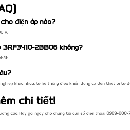
AQ)
cho điện áp nào?
0 V.
cho 3RF3410-2BB06 không?
nhất.
đâu?
ghiệp khác nhau, từ hệ thống điều khiển động cơ đến thiết bị tự đ
êm chi tiết!
ợng cao. Hãy gọi ngay cho chúng tôi qua số điện thoại
0909-000-