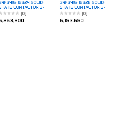
3RF3416-1BB24 SOLID-
3RF3416-1BB26 SOLID-
STATE CONTACTOR 3-
STATE CONTACTOR 3-
PH 3RF3
PH 3RF3
(0)
(0)
5,253,200
6,153,650