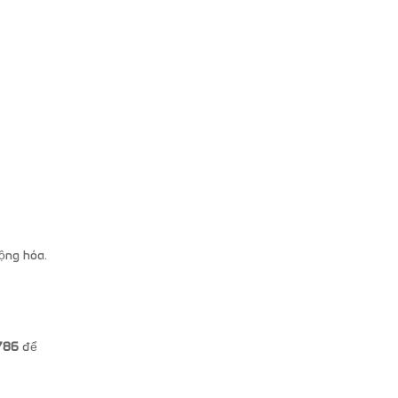
ộng hóa.
786
để