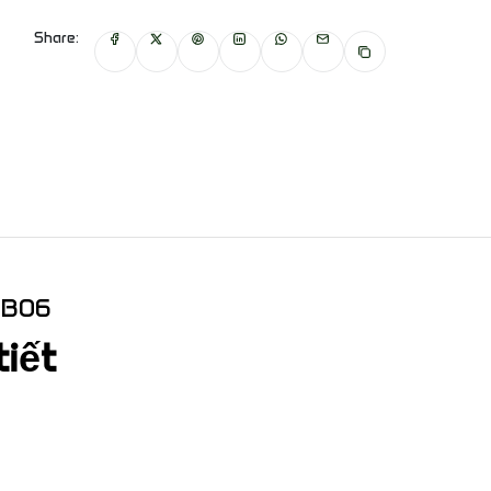
Share:
BB06
tiết