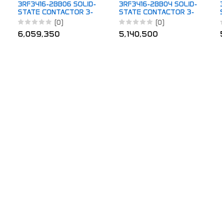
3RF3416-2BB06 SOLID-
3RF3416-2BB04 SOLID-
STATE CONTACTOR 3-
STATE CONTACTOR 3-
PH 3RF3
PH 3RF3
(0)
(0)
6,059,350
5,140,500