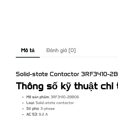
Mô tả
Đánh giá (0)
Solid-state Contactor 3RF3410-2
Thông số kỹ thuật chi 
Mã sản phẩm:
3RF3410-2BB06
Loại:
Solid-state contactor
Số pha:
3-phase
AC 53:
9.2 A