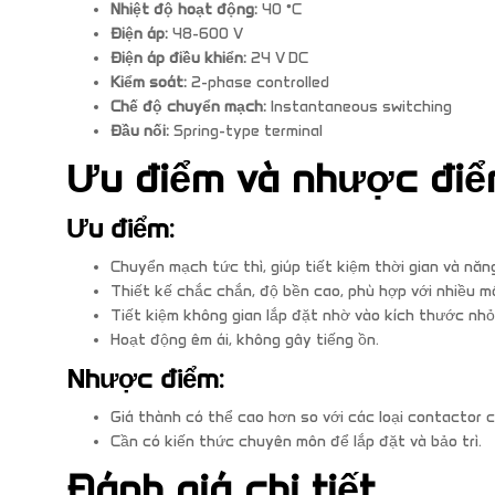
Nhiệt độ hoạt động:
40 °C
Điện áp:
48-600 V
Điện áp điều khiển:
24 V DC
Kiểm soát:
2-phase controlled
Chế độ chuyển mạch:
Instantaneous switching
Đầu nối:
Spring-type terminal
Ưu điểm và nhược đi
Ưu điểm:
Chuyển mạch tức thì, giúp tiết kiệm thời gian và năn
Thiết kế chắc chắn, độ bền cao, phù hợp với nhiều mô
Tiết kiệm không gian lắp đặt nhờ vào kích thước nhỏ
Hoạt động êm ái, không gây tiếng ồn.
Nhược điểm:
Giá thành có thể cao hơn so với các loại contactor c
Cần có kiến thức chuyên môn để lắp đặt và bảo trì.
Đánh giá chi tiết