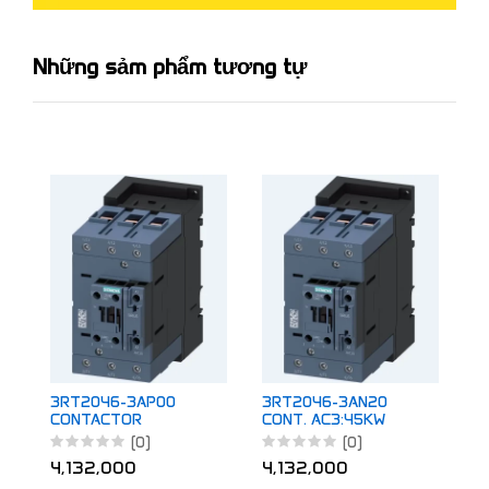
Những sảm phẩm tương tự
3
C
1
5
4
3RT2046-3AP00
3RT2046-3AN20
CONTACTOR
CONT. AC3:45KW
AC3:45KW 1NO+1NC
1NO+1NC 220VAC
(0)
(0)
230VAC 50HZ
50/60HZ
4,132,000
4,132,000