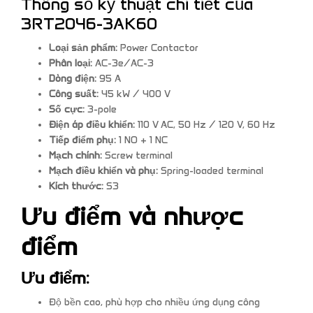
Thông số kỹ thuật chi tiết của
3RT2046-3AK60
Loại sản phẩm:
Power Contactor
Phân loại:
AC-3e/AC-3
Dòng điện:
95 A
Công suất:
45 kW / 400 V
Số cực:
3-pole
Điện áp điều khiển:
110 V AC, 50 Hz / 120 V, 60 Hz
Tiếp điểm phụ:
1 NO + 1 NC
Mạch chính:
Screw terminal
Mạch điều khiển và phụ:
Spring-loaded terminal
Kích thước:
S3
Ưu điểm và nhược
điểm
Ưu điểm:
Độ bền cao, phù hợp cho nhiều ứng dụng công