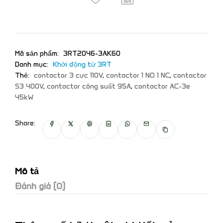
Mã sản phẩm:
3RT2046-3AK60
Danh mục:
Khởi động từ 3RT
Thẻ:
contactor 3 cực 110V
,
contactor 1 NO 1 NC
,
contactor
S3 400V
,
contactor công suất 95A
,
contactor AC-3e
45kW
Share:
Mô tả
Đánh giá (0)