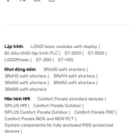
Lập trình:
LOGO! basic modules with display
Bộ điều khiển lập trình PLC
S7-1200
S7-1500
LOGO!Power
S7-300
S7-400
Khởi động mềm:
3RW30 soft starters
3RW40 soft starters
3RW44 soft starters
3RW50 soft starters
3RW52 soft starters
3RW55 soft starters
Màn hình HMI:
Comfort Panels standard devices
SIPLUS HMI
Comfort Panels Outdoor
SIPLUS Comfort Panels Outdoor
Comfort Panels PRO
Comfort Panels INOX and INOX PCT
System components for fully-enclosed IP65-protected
devices