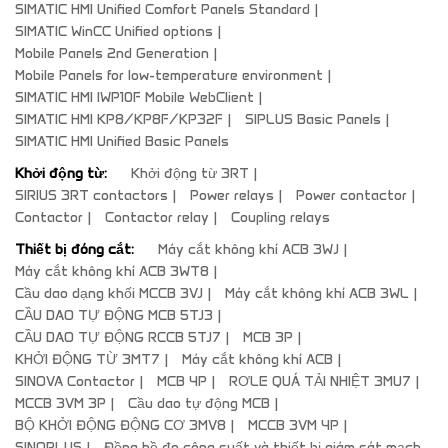
SIMATIC HMI Unified Comfort Panels Standard
SIMATIC WinCC Unified options
Mobile Panels 2nd Generation
Mobile Panels for low-temperature environment
SIMATIC HMI IWP10F Mobile WebClient
SIMATIC HMI KP8/KP8F/KP32F
SIPLUS Basic Panels
SIMATIC HMI Unified Basic Panels
Khởi động từ:
Khởi động từ 3RT
SIRIUS 3RT contactors
Power relays
Power contactor
Contactor
Contactor relay
Coupling relays
Thiết bị đóng cắt:
Máy cắt không khí ACB 3WJ
Máy cắt không khí ACB 3WT8
Cầu dao dạng khối MCCB 3VJ
Máy cắt không khí ACB 3WL
CẦU DAO TỰ ĐỘNG MCB 5TJ3
CẦU DAO TỰ ĐỘNG RCCB 5TJ7
MCB 3P
KHỞI ĐỘNG TỪ 3MT7
Máy cắt không khí ACB
SINOVA Contactor
MCB 4P
RƠLE QUÁ TẢI NHIỆT 3MU7
MCCB 3VM 3P
Cầu dao tự động MCB
BỘ KHỞI ĐỘNG ĐỘNG CƠ 3MV8
MCCB 3VM 4P
SINOPLUS
Đồng hồ đo công suất và thiết bị giám sát mạch