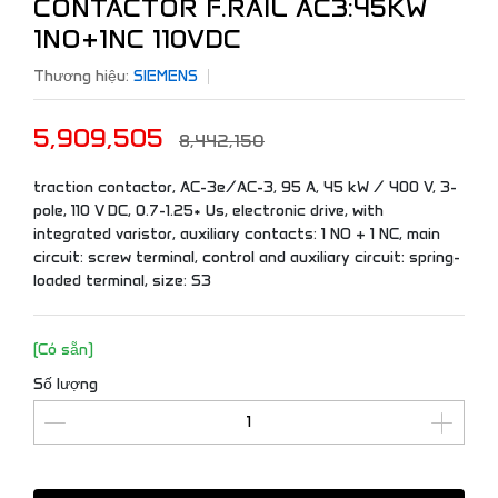
CONTACTOR F.RAIL AC3:45KW
1NO+1NC 110VDC
Thương hiệu:
SIEMENS
5,909,505
8,442,150
traction contactor, AC-3e/AC-3, 95 A, 45 kW / 400 V, 3-
pole, 110 V DC, 0.7-1.25* Us, electronic drive, with
integrated varistor, auxiliary contacts: 1 NO + 1 NC, main
circuit: screw terminal, control and auxiliary circuit: spring-
loaded terminal, size: S3
(Có sẵn)
Số lượng