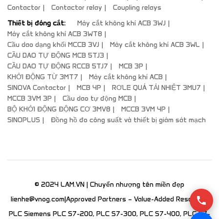
Contactor
Contactor relay
Coupling relays
Thiết bị đóng cắt:
Máy cắt không khí ACB 3WJ
Máy cắt không khí ACB 3WT8
Cầu dao dạng khối MCCB 3VJ
Máy cắt không khí ACB 3WL
CẦU DAO TỰ ĐỘNG MCB 5TJ3
CẦU DAO TỰ ĐỘNG RCCB 5TJ7
MCB 3P
KHỞI ĐỘNG TỪ 3MT7
Máy cắt không khí ACB
SINOVA Contactor
MCB 4P
RƠLE QUÁ TẢI NHIỆT 3MU7
MCCB 3VM 3P
Cầu dao tự động MCB
BỘ KHỞI ĐỘNG ĐỘNG CƠ 3MV8
MCCB 3VM 4P
SINOPLUS
Đồng hồ đo công suất và thiết bị giám sát mạch
© 2024 LAM.VN | Chuyển nhượng tên miền đẹp
lienhe@vnog.com
|Approved Partners – Value-Added Resellers |
PLC Siemens PLC S7-200, PLC S7-300, PLC S7-400, PLC S7-