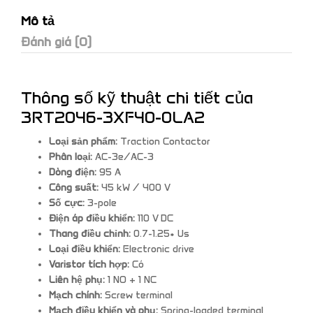
Mô tả
Đánh giá (0)
Thông số kỹ thuật chi tiết của
3RT2046-3XF40-0LA2
Loại sản phẩm:
Traction Contactor
Phân loại:
AC-3e/AC-3
Dòng điện:
95 A
Công suất:
45 kW / 400 V
Số cực:
3-pole
Điện áp điều khiển:
110 V DC
Thang điều chỉnh:
0.7-1.25* Us
Loại điều khiển:
Electronic drive
Varistor tích hợp:
Có
Liên hệ phụ:
1 NO + 1 NC
Mạch chính:
Screw terminal
Mạch điều khiển và phụ:
Spring-loaded terminal