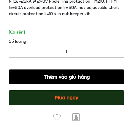
N Icu=25kA @ 240V 1-pole, line protection TM210, FTFM,
In=50A overload protection Ir=50A, not adjustable short-
circuit protection Ii=10 x In nut keeper kit
(Có sẵn)
Số lượng
Thêm vào giỏ hàng
Mua ngay