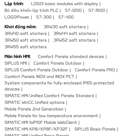
Lập trình:
LOGO! basic modules with display
Bộ điều khiển lập trình PLC
S7-1200
S7-1500
LOGO!Power
S7-300
S7-400
Khởi động mềm:
3RW30 soft starters
3RW40 soft starters
3RW44 soft starters
3RW50 soft starters
3RW52 soft starters
3RW55 soft starters
Màn hình HMI:
Comfort Panels standard devices
SIPLUS HMI
Comfort Panels Outdoor
SIPLUS Comfort Panels Outdoor
Comfort Panels PRO
Comfort Panels INOX and INOX PCT
System components for fully-enclosed IP65-protected
devices
SIMATIC HMI Unified Comfort Panels Standard
SIMATIC WinCC Unified options
Mobile Panels 2nd Generation
Mobile Panels for low-temperature environment
SIMATIC HMI IWP10F Mobile WebClient
SIMATIC HMI KP8/KP8F/KP32F
SIPLUS Basic Panels
SIMATIC HMI Unified Basic Panels