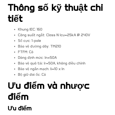
Thông số kỹ thuật chi
tiết
Khung IEC: 160
Công suất ngắt: Class N Icu=25kA @ 240V
Số cực: 1-pole
Bảo vệ đường dây: TM210
FTFM: Có
Dòng định mức: In=50A
Bảo vệ quá tải: Ir=50A, không điều chỉnh
Bảo vệ ngắn mạch: Ii=10 x In
Bộ giữ đai ốc: Có
Ưu điểm và nhược
điểm
Ưu điểm