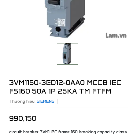
3VM1150-3ED12-0AA0 MCCB IEC
FS160 50A 1P 25KA TM FTFM
Thương hiệu:
SIEMENS
990,150
circuit breaker 3VM1 IEC frame 160 breaking capacity class