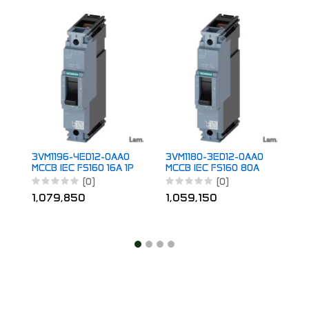
3
M
1
1
3VM1196-4ED12-0AA0
3VM1180-3ED12-0AA0
MCCB IEC FS160 16A 1P
MCCB IEC FS160 80A
36KA TM FTFM
1P 25KA TM FTFM
(0)
(0)
1,079,850
1,059,150