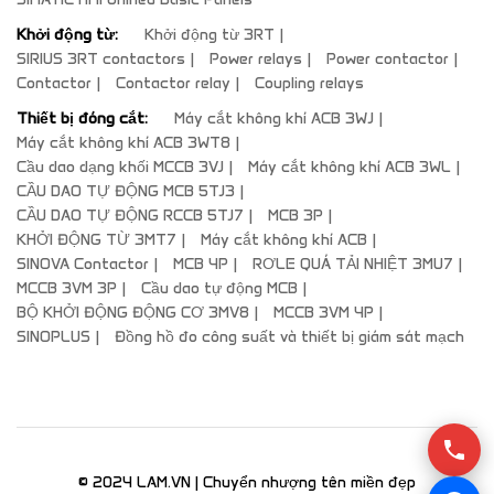
Khởi động từ:
Khởi động từ 3RT
SIRIUS 3RT contactors
Power relays
Power contactor
Contactor
Contactor relay
Coupling relays
Thiết bị đóng cắt:
Máy cắt không khí ACB 3WJ
Máy cắt không khí ACB 3WT8
Cầu dao dạng khối MCCB 3VJ
Máy cắt không khí ACB 3WL
CẦU DAO TỰ ĐỘNG MCB 5TJ3
CẦU DAO TỰ ĐỘNG RCCB 5TJ7
MCB 3P
KHỞI ĐỘNG TỪ 3MT7
Máy cắt không khí ACB
SINOVA Contactor
MCB 4P
RƠLE QUÁ TẢI NHIỆT 3MU7
MCCB 3VM 3P
Cầu dao tự động MCB
BỘ KHỞI ĐỘNG ĐỘNG CƠ 3MV8
MCCB 3VM 4P
SINOPLUS
Đồng hồ đo công suất và thiết bị giám sát mạch
© 2024 LAM.VN | Chuyển nhượng tên miền đẹp