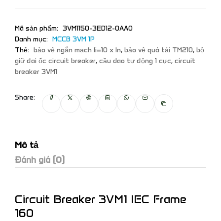
Mã sản phẩm:
3VM1150-3ED12-0AA0
Danh mục:
MCCB 3VM 1P
Thẻ:
bảo vệ ngắn mạch Ii=10 x In
,
bảo vệ quá tải TM210
,
bộ
giữ đai ốc circuit breaker
,
cầu dao tự động 1 cực
,
circuit
breaker 3VM1
Share:
Mô tả
Đánh giá (0)
Circuit Breaker 3VM1 IEC Frame
160