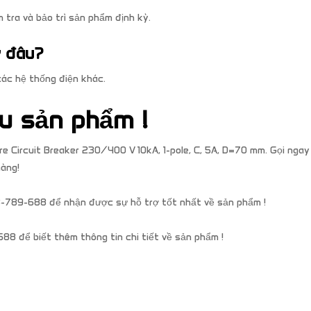
 tra và bảo trì sản phẩm định kỳ.
ở đâu?
các hệ thống điện khác.
u sản phẩm !
re Circuit Breaker 230/400 V 10kA, 1-pole, C, 5A, D=70 mm. Gọi ngay
àng!
88-789-688 để nhận được sự hỗ trợ tốt nhất về sản phẩm !
88 để biết thêm thông tin chi tiết về sản phẩm !