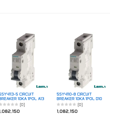
5SY41
BREAK
1,30
5SY4113-5 CIRCUIT
5SY4110-8 CIRCUIT
BREAKER 10KA 1POL A13
BREAKER 10KA 1POL D10
(0)
(0)
1,082,150
1,082,150