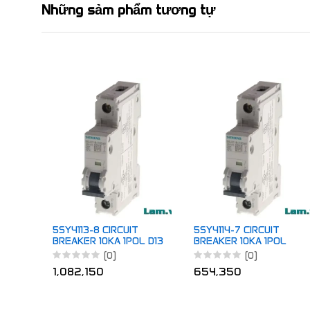
Những sảm phẩm tương tự
5SY4113-8 CIRCUIT
5SY4114-7 CIRCUIT
BREAKER 10KA 1POL D13
BREAKER 10KA 1POL
C0.3
(0)
(0)
1,082,150
654,350