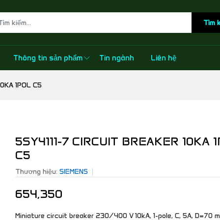
Tìm 
Thông tin sản phẩm
Tin ngành
Liên hệ
10KA 1POL C5
5SY4111-7 CIRCUIT BREAKER 10KA 
C5
Thương hiệu:
SIEMENS
654,350
Miniature circuit breaker 230/400 V 10kA, 1-pole, C, 5A, D=70 