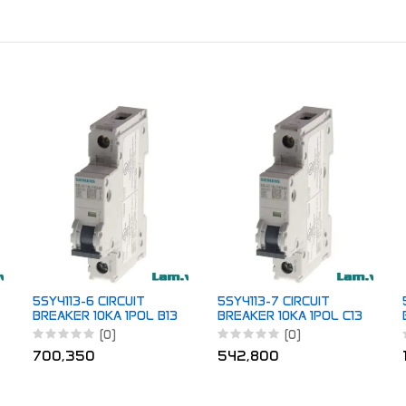
5SY4113-6 CIRCUIT
5SY4113-7 CIRCUIT
BREAKER 10KA 1POL B13
BREAKER 10KA 1POL C13
(0)
(0)
700,350
542,800