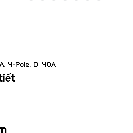
A, 4-Pole, D, 40A
tiết
ểm