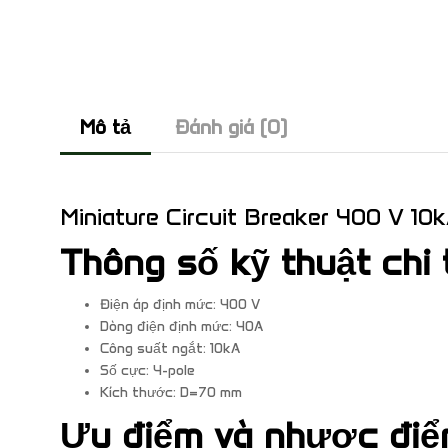
Mô tả
Đánh giá (0)
Miniature Circuit Breaker 400 V 10k
Thông số kỹ thuật chi 
Điện áp định mức: 400 V
Dòng điện định mức: 40A
Công suất ngắt: 10kA
Số cực: 4-pole
Kích thước: D=70 mm
Ưu điểm và nhược đi