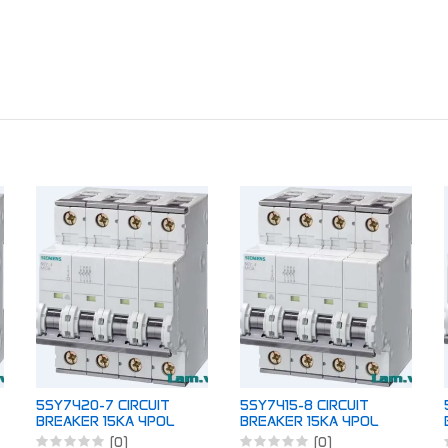
5SY7420-7 CIRCUIT
5SY7415-8 CIRCUIT
BREAKER 15KA 4POL
BREAKER 15KA 4POL
C20
D1.6
(0)
(0)