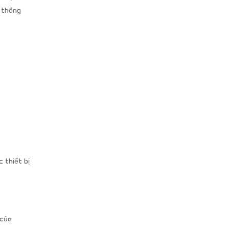
ệ thống
 thiết bị
 của