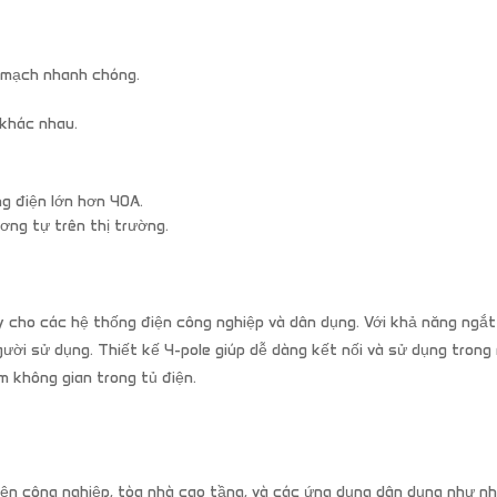
t mạch nhanh chóng.
 khác nhau.
g điện lớn hơn 40A.
ơng tự trên thị trường.
y cho các hệ thống điện công nghiệp và dân dụng. Với khả năng ngắt
ười sử dụng. Thiết kế 4-pole giúp dễ dàng kết nối và sử dụng trong
m không gian trong tủ điện.
n công nghiệp, tòa nhà cao tầng, và các ứng dụng dân dụng như nh