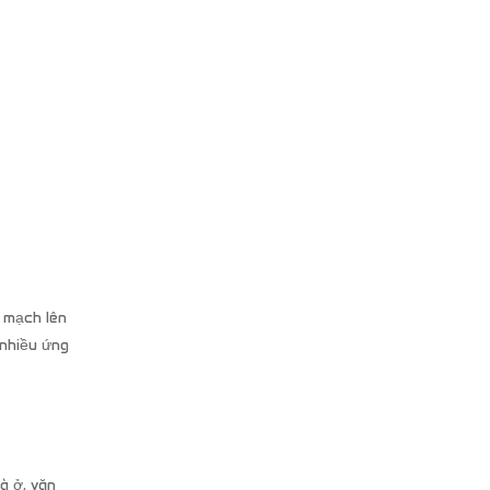
 mạch lên
 nhiều ứng
à ở, văn