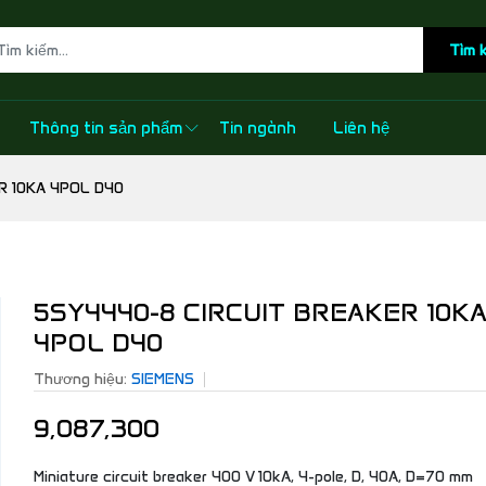
Tìm 
Thông tin sản phẩm
Tin ngành
Liên hệ
R 10KA 4POL D40
5SY4440-8 CIRCUIT BREAKER 10K
4POL D40
Thương hiệu:
SIEMENS
9,087,300
Miniature circuit breaker 400 V 10kA, 4-pole, D, 40A, D=70 mm