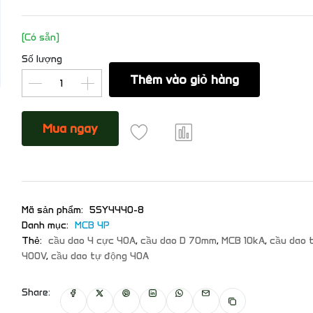
(Có sẵn)
Số lượng
Thêm vào giỏ hàng
Mua ngay
Mã sản phẩm:
5SY4440-8
Danh mục:
MCB 4P
Thẻ:
cầu dao 4 cực 40A
,
cầu dao D 70mm
,
MCB 10kA
,
cầu dao 
400V
,
cầu dao tự động 40A
Share: