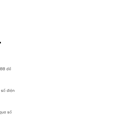
r
688 để
 số điện
 qua số