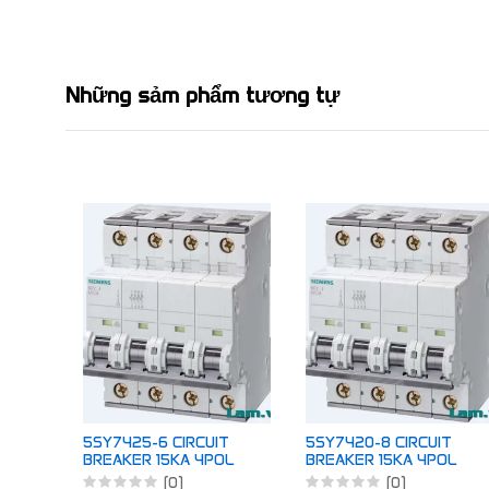
Những sảm phẩm tương tự
5SY7425-6 CIRCUIT
5SY7420-8 CIRCUIT
BREAKER 15KA 4POL
BREAKER 15KA 4POL
B25
D20
(0)
(0)