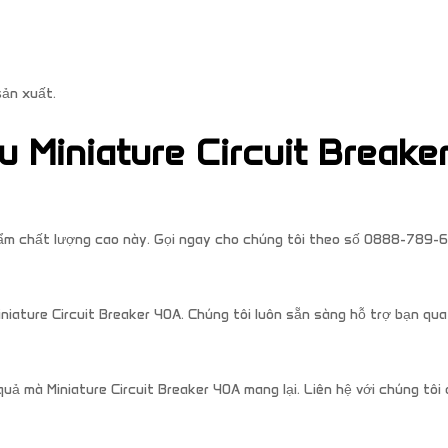
sản xuất.
 Miniature Circuit Breake
phẩm chất lượng cao này. Gọi ngay cho chúng tôi theo số 0888-789-
niature Circuit Breaker 40A. Chúng tôi luôn sẵn sàng hỗ trợ bạn qua
uả mà Miniature Circuit Breaker 40A mang lại. Liên hệ với chúng tôi