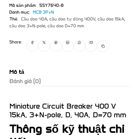
Mã sản phẩm:
5SY7640-8
Danh mục:
MCB 3P+N
Thẻ:
Cầu dao 40A
,
cầu dao tự động 400V
,
cầu dao 15kA
,
cầu dao 3+N-pole
,
cầu dao D=70 mm
Share:
Mô tả
Đánh giá (0)
Miniature Circuit Breaker 400 V
15kA, 3+N-pole, D, 40A, D=70 mm
Thông số kỹ thuật chi