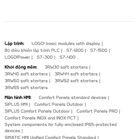
Lập trình:
LOGO! basic modules with display
Bộ điều khiển lập trình PLC
S7-1200
S7-1500
LOGO!Power
S7-300
S7-400
Khởi động mềm:
3RW30 soft starters
3RW40 soft starters
3RW44 soft starters
3RW50 soft starters
3RW52 soft starters
3RW55 soft starters
Màn hình HMI:
Comfort Panels standard devices
SIPLUS HMI
Comfort Panels Outdoor
SIPLUS Comfort Panels Outdoor
Comfort Panels PRO
Comfort Panels INOX and INOX PCT
System components for fully-enclosed IP65-protected
devices
SIMATIC HMI Unified Comfort Panels Standard