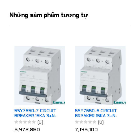
Những sảm phẩm tương tự
5
B
P
4
5SY7650-7 CIRCUIT
5SY7650-6 CIRCUIT
BREAKER 15KA 3+N-
BREAKER 15KA 3+N-
POL C50
POL B50
(0)
(0)
5,472,850
7,146,100