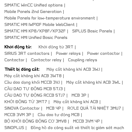
SIMATIC WinCC Unified options
Mobile Panels 2nd Generation
Mobile Panels for low-temperature environment
SIMATIC HMI IWP10F Mobile WebClient
SIMATIC HMI KP8/KP8F/KP32F
SIPLUS Basic Panels
SIMATIC HMI Unified Basic Panels
Khởi động từ:
Khởi động từ 3RT
SIRIUS 3RT contactors
Power relays
Power contactor
Contactor
Contactor relay
Coupling relays
Thiết bị đóng cắt:
Máy cắt không khí ACB 3WJ
Máy cắt không khí ACB 3WT8
Cầu dao dạng khối MCCB 3VJ
Máy cắt không khí ACB 3WL
CẦU DAO TỰ ĐỘNG MCB 5TJ3
CẦU DAO TỰ ĐỘNG RCCB 5TJ7
MCB 3P
KHỞI ĐỘNG TỪ 3MT7
Máy cắt không khí ACB
SINOVA Contactor
MCB 4P
RƠLE QUÁ TẢI NHIỆT 3MU7
MCCB 3VM 3P
Cầu dao tự động MCB
BỘ KHỞI ĐỘNG ĐỘNG CƠ 3MV8
MCCB 3VM 4P
SINOPLUS
Đồng hồ đo công suất và thiết bị giám sát mạch