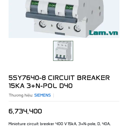
5SY7640-8 CIRCUIT BREAKER
15KA 3+N-POL D40
Thương hiệu:
SIEMENS
6,734,400
Miniature circuit breaker 400 V 15kA, 3+N-pole, D, 40A,