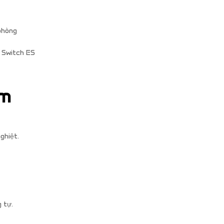
phòng
à Switch ES
t
ểm
ghiệt.
 tự.