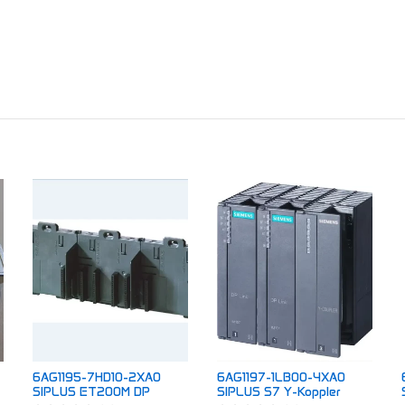
6AG1195-7HD10-2XA0
6AG1197-1LB00-4XA0
SIPLUS ET200M DP
SIPLUS S7 Y-Koppler