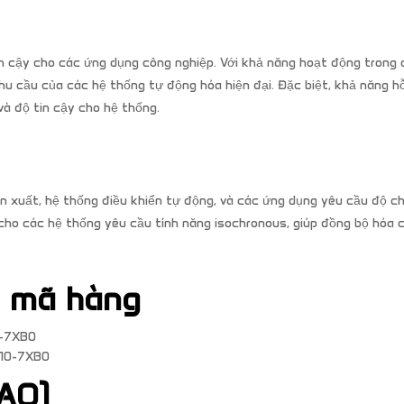
 cậy cho các ứng dụng công nghiệp. Với khả năng hoạt động trong d
u cầu của các hệ thống tự động hóa hiện đại. Đặc biệt, khả năng hỗ
à độ tin cậy cho hệ thống.
xuất, hệ thống điều khiển tự động, và các ứng dụng yêu cầu độ ch
p cho các hệ thống yêu cầu tính năng isochronous, giúp đồng bộ hóa 
à mã hàng
0-7XB0
A10-7XB0
AQ)