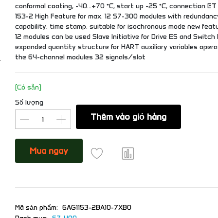
conformal coating, -40…+70 °C, start up -25 °C, connection ET
153-2 High Feature for max. 12 S7-300 modules with redundanc
capability, time stamp. suitable for isochronous mode new featu
12 modules can be used Slave Initiative for Drive ES and Switch
expanded quantity structure for HART auxiliary variables opera
the 64-channel modules 32 signals/slot
(Có sẵn)
Số lượng
Thêm vào giỏ hàng
Mua ngay
Mã sản phẩm:
6AG1153-2BA10-7XB0