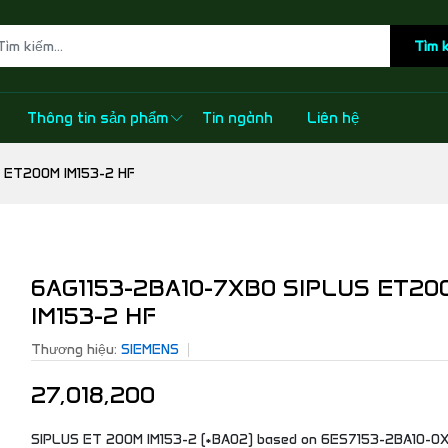
Tìm 
Thông tin sản phẩm
Tin ngành
Liên hệ
 ET200M IM153-2 HF
6AG1153-2BA10-7XB0 SIPLUS ET20
IM153-2 HF
Thương hiệu:
SIEMENS
27,018,200
SIPLUS ET 200M IM153-2 (*BA02) based on 6ES7153-2BA10-0X