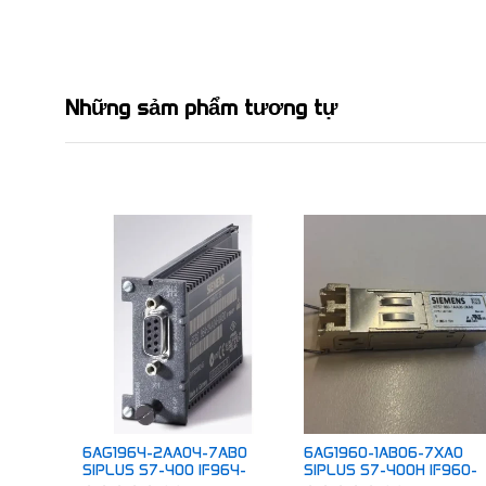
Những sảm phẩm tương tự
6AG1964-2AA04-7AB0
6AG1960-1AB06-7XA0
SIPLUS S7-400 IF964-
SIPLUS S7-400H IF960-