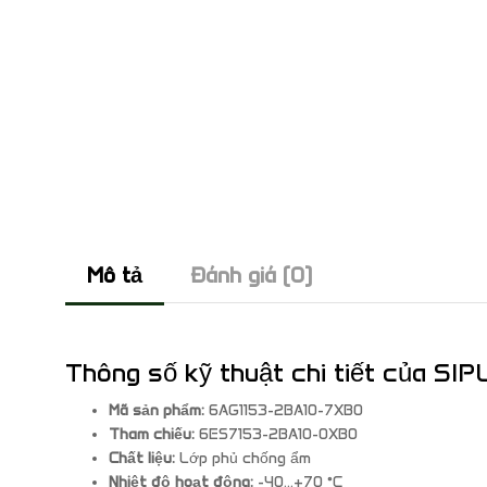
Mô tả
Đánh giá (0)
Thông số kỹ thuật chi tiết của S
Mã sản phẩm:
6AG1153-2BA10-7XB0
Tham chiếu:
6ES7153-2BA10-0XB0
Chất liệu:
Lớp phủ chống ẩm
Nhiệt độ hoạt động:
-40…+70 °C