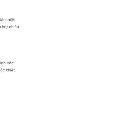
ải nhiệt
 trợ nhiều
ính xác
các thiết