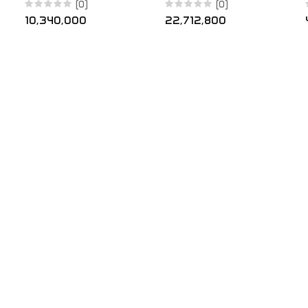
Busmodul
(0)
(0)
10,340,000
22,712,800