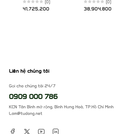
DP
H 10km
(0)
(0)
41,725,200
38,904,800
Liên hệ chúng tôi
Gọi cho chúng tôi 24/7
0909 000 786
KCN Tân Bình mở rộng, Bình Hưng Hoà, TP.Hồ Chí Minh
Lam@tudong.net