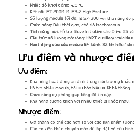
Nhiệt độ khởi động:
-25 °C
Kết nối:
ET 200M IM 153-2 High Feature
Số lượng module tối đa:
12 S7-300 với khả năng dự 
Chức năng:
Dấu thời gian, chế độ isochronous
Tính năng mới:
Hỗ trợ Slave Initiative cho Drive ES v
Cấu trúc số lượng mở rộng:
HART auxiliary variables
Hoạt động của các module 64 kênh:
32 tín hiệu/slo
Ưu điểm và nhược đi
Ưu điểm:
Khả năng hoạt động ổn định trong môi trường khắc n
Hỗ trợ nhiều module, tối ưu hóa hiệu suất hệ thống.
Chức năng dự phòng giúp tăng độ tin cậy.
Khả năng tương thích với nhiều thiết bị khác nhau.
Nhược điểm:
Giá thành có thể cao hơn so với các sản phẩm tương
Cần có kiến thức chuyên môn để lắp đặt và cấu hình.