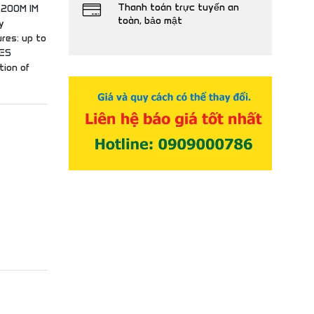
Thanh toán trực tuyến an
 200M IM
toàn, bảo mật
y
res: up to
 ES
tion of