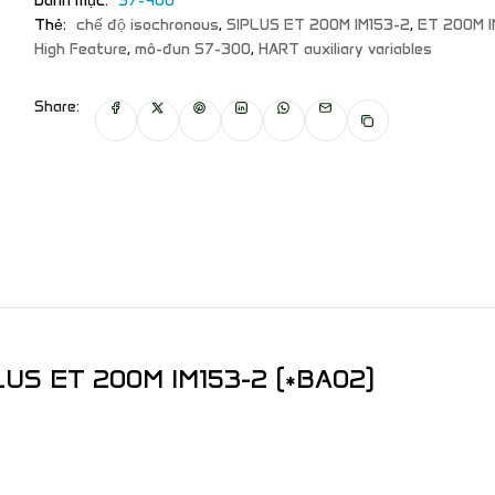
Danh mục:
S7-400
Thẻ:
chế độ isochronous
,
SIPLUS ET 200M IM153-2
,
ET 200M I
High Feature
,
mô-đun S7-300
,
HART auxiliary variables
Share:
IPLUS ET 200M IM153-2 (*BA02)