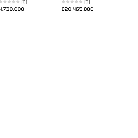
Y-Koppler
417-5H
(0)
(0)
4,730,000
820,465,800