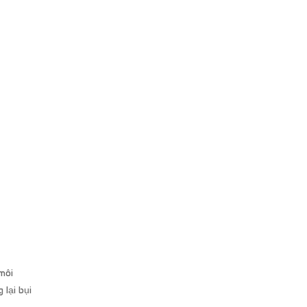
môi
lại bụi