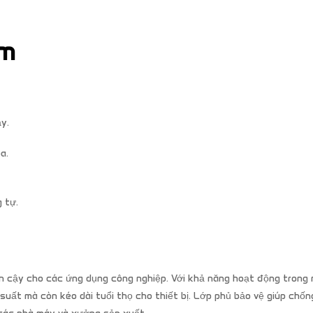
ểm
ậy.
a.
 tự.
 cậy cho các ứng dụng công nghiệp. Với khả năng hoạt động trong 
ất mà còn kéo dài tuổi thọ cho thiết bị. Lớp phủ bảo vệ giúp chống 