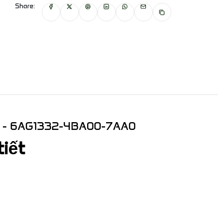
Share:
 - 6AG1332-4BA00-7AA0
tiết