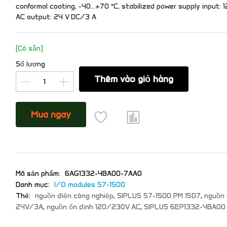
conformal coating, -40…+70 °C, stabilized power supply input:
AC output: 24 V DC/3 A
(Có sẵn)
Số lượng
Thêm vào giỏ hàng
Mua ngay
Mã sản phẩm:
6AG1332-4BA00-7AA0
Danh mục:
I/O modules S7-1500
Thẻ:
nguồn điện công nghiệp
,
SIPLUS S7-1500 PM 1507
,
nguồn 
24V/3A
,
nguồn ổn định 120/230V AC
,
SIPLUS 6EP1332-4BA00