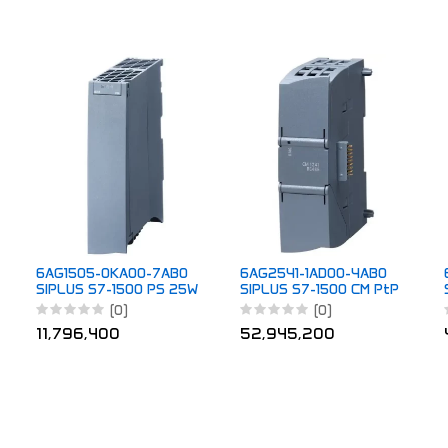
6AG1505-0KA00-7AB0
6AG2541-1AD00-4AB0
SIPLUS S7-1500 PS 25W
SIPLUS S7-1500 CM PtP
24V DC
RS232 HF TX RAIL
(0)
(0)
11,796,400
52,945,200