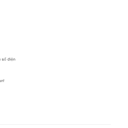
 số điện
ạn!