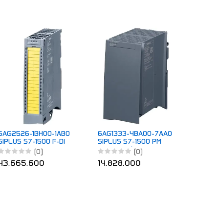
6AG25
SIPLU
8x24V
49,51
6AG2526-1BH00-1AB0
6AG1333-4BA00-7AA0
SIPLUS S7-1500 F-DI
SIPLUS S7-1500 PM
16x24VDC T1 RAIL
1507 24V/8A
(0)
(0)
43,665,600
14,828,000