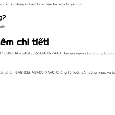
 dẫn sử dụng đi kèm hoặc liên hệ với chuyên gia.
g?
uất.
êm chi tiết!
07 24V/3A - 6AG1332-4BA00-7AA0. Hãy gọi ngay cho chúng tôi qua
về sản phẩm 6AG1332-4BA00-7AA0. Chúng tôi luôn sẵn sàng phục vụ b