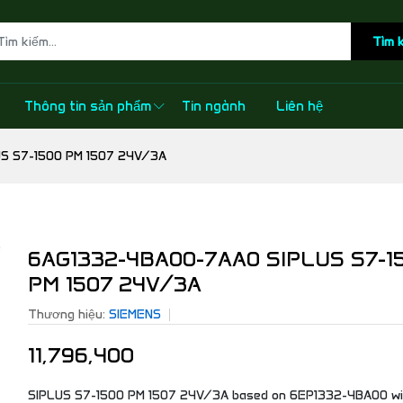
Tìm 
Thông tin sản phẩm
Tin ngành
Liên hệ
S S7-1500 PM 1507 24V/3A
6AG1332-4BA00-7AA0 SIPLUS S7-1
PM 1507 24V/3A
Thương hiệu:
SIEMENS
11,796,400
SIPLUS S7-1500 PM 1507 24V/3A based on 6EP1332-4BA00 wi