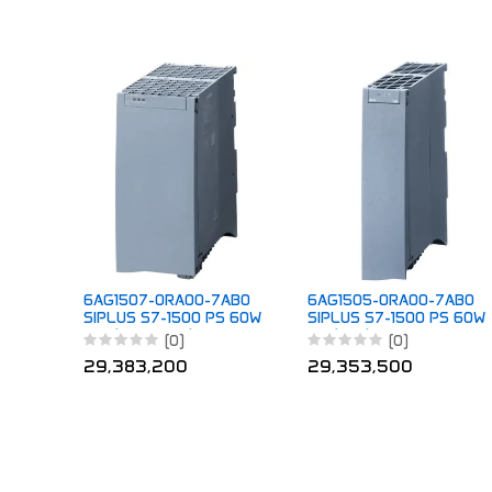
6AG1507-0RA00-7AB0
6AG1505-0RA00-7AB0
SIPLUS S7-1500 PS 60W
SIPLUS S7-1500 PS 60W
120/230V AC/DC
24/48/60V DC
(0)
(0)
29,383,200
29,353,500