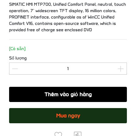
SIMATIC HMI MTP700, Unified Comfort Panel, neutral, touch
operation, 7" widescreen TFT display, 16 million colors,
PROFINET interface, configurable as of WinCC Unified
Comfort V16, contains open-source software, which is
provided free of charge see enclosed DVD
(Có sẵn)
Số lượng
Thêm vào giỏ hàng
Mua ngay