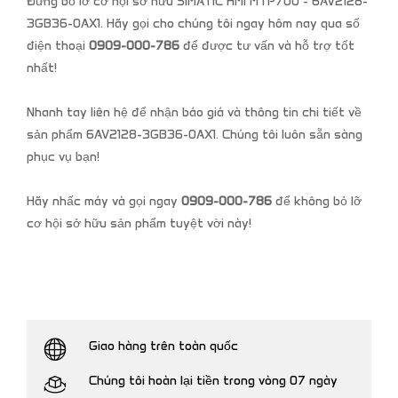
Đừng bỏ lỡ cơ hội sở hữu SIMATIC HMI MTP700 - 6AV2128-
3GB36-0AX1. Hãy gọi cho chúng tôi ngay hôm nay qua số
điện thoại
0909-000-786
để được tư vấn và hỗ trợ tốt
nhất!
Nhanh tay liên hệ để nhận báo giá và thông tin chi tiết về
sản phẩm 6AV2128-3GB36-0AX1. Chúng tôi luôn sẵn sàng
phục vụ bạn!
Hãy nhấc máy và gọi ngay
0909-000-786
để không bỏ lỡ
cơ hội sở hữu sản phẩm tuyệt vời này!
Giao hàng trên toàn quốc
Chúng tôi hoàn lại tiền trong vòng 07 ngày