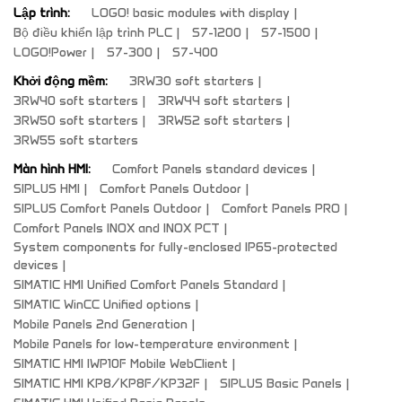
Lập trình:
LOGO! basic modules with display
Bộ điều khiển lập trình PLC
S7-1200
S7-1500
LOGO!Power
S7-300
S7-400
Khởi động mềm:
3RW30 soft starters
3RW40 soft starters
3RW44 soft starters
3RW50 soft starters
3RW52 soft starters
3RW55 soft starters
Màn hình HMI:
Comfort Panels standard devices
SIPLUS HMI
Comfort Panels Outdoor
SIPLUS Comfort Panels Outdoor
Comfort Panels PRO
Comfort Panels INOX and INOX PCT
System components for fully-enclosed IP65-protected
devices
SIMATIC HMI Unified Comfort Panels Standard
SIMATIC WinCC Unified options
Mobile Panels 2nd Generation
Mobile Panels for low-temperature environment
SIMATIC HMI IWP10F Mobile WebClient
SIMATIC HMI KP8/KP8F/KP32F
SIPLUS Basic Panels