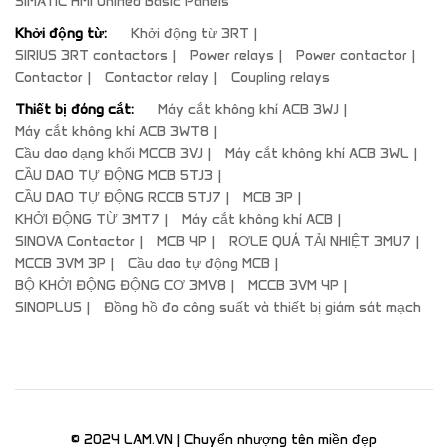
SIMATIC HMI Unified Basic Panels
Khởi động từ:
Khởi động từ 3RT
SIRIUS 3RT contactors
Power relays
Power contactor
Contactor
Contactor relay
Coupling relays
Thiết bị đóng cắt:
Máy cắt không khí ACB 3WJ
Máy cắt không khí ACB 3WT8
Cầu dao dạng khối MCCB 3VJ
Máy cắt không khí ACB 3WL
CẦU DAO TỰ ĐỘNG MCB 5TJ3
CẦU DAO TỰ ĐỘNG RCCB 5TJ7
MCB 3P
KHỞI ĐỘNG TỪ 3MT7
Máy cắt không khí ACB
SINOVA Contactor
MCB 4P
RƠLE QUÁ TẢI NHIỆT 3MU7
MCCB 3VM 3P
Cầu dao tự động MCB
BỘ KHỞI ĐỘNG ĐỘNG CƠ 3MV8
MCCB 3VM 4P
SINOPLUS
Đồng hồ đo công suất và thiết bị giám sát mạch
© 2024 LAM.VN | Chuyển nhượng tên miền đẹp