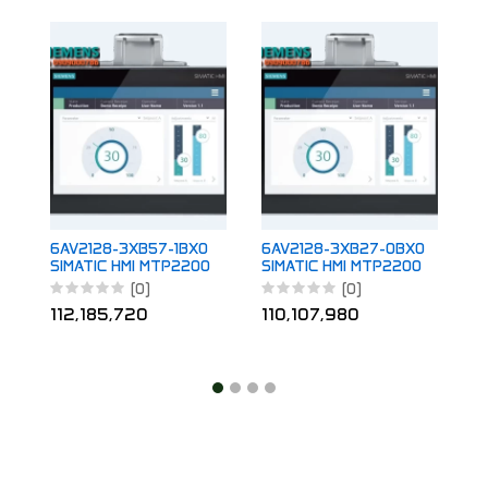
6
S
Un
1
6AV2128-3XB57-1BX0
6AV2128-3XB27-0BX0
SIMATIC HMI MTP2200
SIMATIC HMI MTP2200
Unified Comfort PRO
Unified Comfort PRO
(0)
(0)
112,185,720
110,107,980