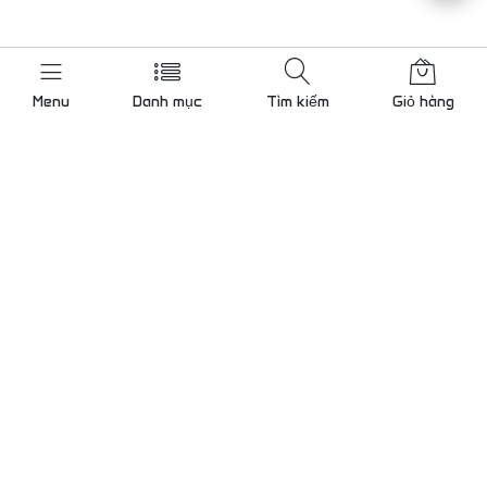
Menu
Danh mục
Tìm kiếm
Giỏ hàng
Liên hệ chúng tôi
Gọi cho chúng tôi 24/7
0909 000 786
KCN Tân Bình mở rộng, Bình
Hưng Hoà, TP.Hồ Chí Minh
Lam@tudong.net