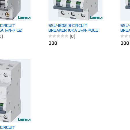
CIRCUIT
5SL4602-8 CIRCUIT
5SL4
A 1+N-P C2
BREAKER 10KA 3+N-POLE
BREA
D2
B2
0)
(0)
888
888
CIRCUIT