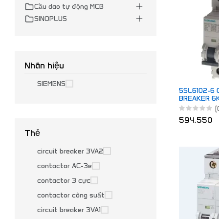
Cầu dao tự động MCB
SINOPLUS
Nhãn hiệu
SIEMENS
5SL6102-6 
BREAKER 6K
(
594,550
Thẻ
circuit breaker 3VA2
contactor AC-3e
contactor 3 cực
contactor công suất
circuit breaker 3VA1