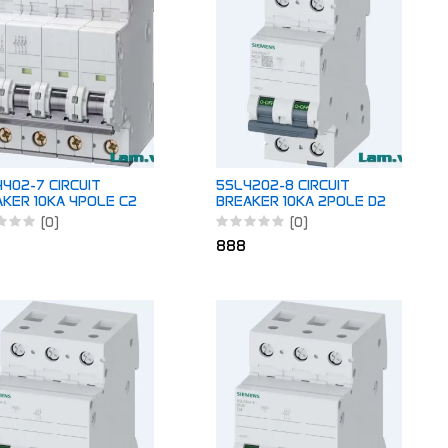
402-7 CIRCUIT
5SL4202-8 CIRCUIT
KER 10KA 4POLE C2
BREAKER 10KA 2POLE D2
(0)
(0)
888