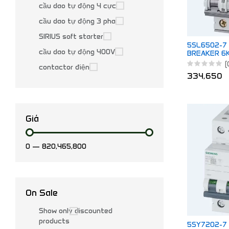
cầu dao tự động 4 cực
cầu dao tự động 3 pha
SIRIUS soft starter
5SL6502-7 
cầu dao tự động 400V
BREAKER 6K
(
contactor điện
334,650
Giá
0
—
820,465,800
On Sale
Show only discounted
products
5SY7202-7 