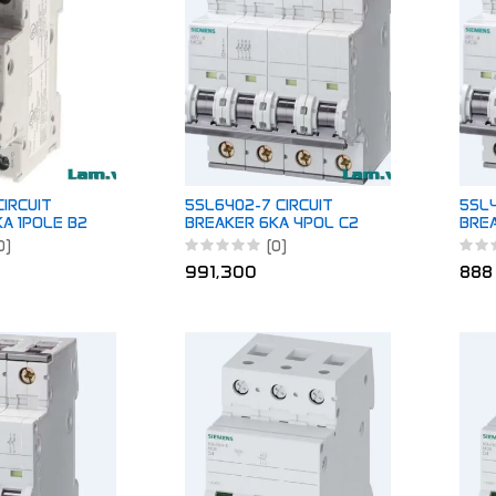
CIRCUIT
5SL6402-7 CIRCUIT
5SL4
A 1POLE B2
BREAKER 6KA 4POL C2
BREA
0)
(0)
991,300
888