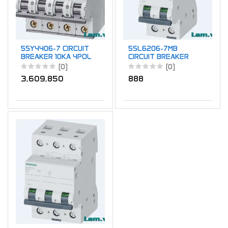
5SY4406-7 CIRCUIT
5SL6206-7MB
BREAKER 10KA 4POL
CIRCUIT BREAKER
C6
6kA 2POLE C6
(0)
(0)
3,609,850
888