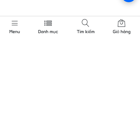
Menu
Danh mục
Tìm kiếm
Giỏ hàng
Liên hệ chúng tôi
Gọi cho chúng tôi 24/7
0909 000 786
KCN Tân Bình mở rộng, Bình
Hưng Hoà, TP.Hồ Chí Minh
Lam@tudong.net