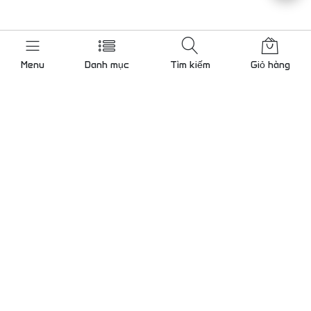
Menu
Danh mục
Tìm kiếm
Giỏ hàng
Liên hệ chúng tôi
Gọi cho chúng tôi 24/7
0909 000 786
KCN Tân Bình mở rộng, Bình
Hưng Hoà, TP.Hồ Chí Minh
Lam@tudong.net