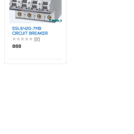
5SL6420-7MB
CIRCUIT BREAKER
6kA 4POLE C20
(0)
888