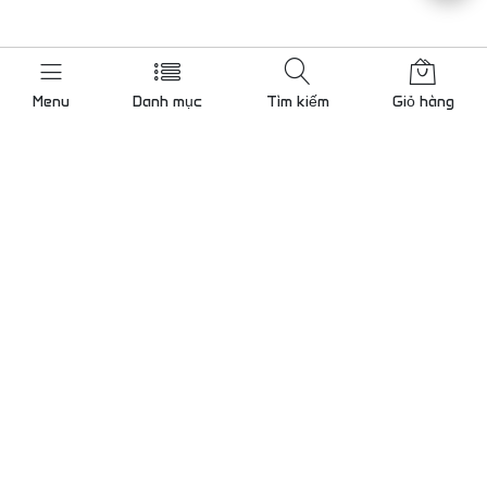
Menu
Danh mục
Tìm kiếm
Giỏ hàng
Liên hệ chúng tôi
Gọi cho chúng tôi 24/7
0909 000 786
KCN Tân Bình mở rộng, Bình
Hưng Hoà, TP.Hồ Chí Minh
Lam@tudong.net