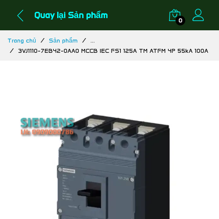
Quay lại Sản phẩm
0
Trang chủ
Sản phẩm
...
3VJ1110-7EB42-0AA0 MCCB IEC FS1 125A TM ATFM 4P 55kA 100A