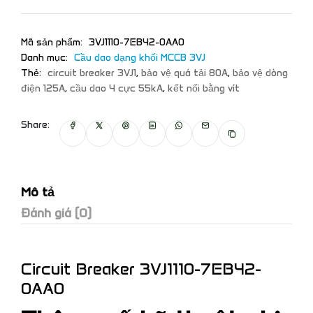
Mã sản phẩm:
3VJ1110-7EB42-0AA0
Danh mục:
Cầu dao dạng khối MCCB 3VJ
Thẻ:
circuit breaker 3VJ1
,
bảo vệ quá tải 80A
,
bảo vệ dòng
điện 125A
,
cầu dao 4 cực 55kA
,
kết nối bằng vít
Share:
Mô tả
Đánh giá (0)
Circuit Breaker 3VJ1110-7EB42-
0AA0