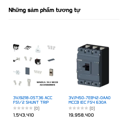
Những sảm phẩm tương tự
Thiết bị đóng cắt
thường dùng
3
M
T
4
1
3VJ9218-0ST36 ACC
3VJ1450-7EB42-0AA0
FS1/2 SHUNT TRIP
MCCB IEC FS4 630A
220VAC 50/60Hz
TM ATFM 4P 55KA
(0)
(0)
500A
1,543,410
19,958,400