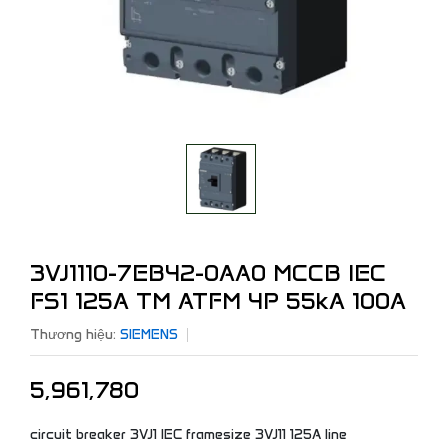
3VJ1110-7EB42-0AA0 MCCB IEC
FS1 125A TM ATFM 4P 55kA 100A
Thương hiệu:
SIEMENS
5,961,780
circuit breaker 3VJ1 IEC framesize 3VJ11 125A line