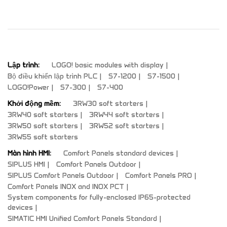
Lập trình:
LOGO! basic modules with display
Bộ điều khiển lập trình PLC
S7-1200
S7-1500
LOGO!Power
S7-300
S7-400
Khởi động mềm:
3RW30 soft starters
3RW40 soft starters
3RW44 soft starters
3RW50 soft starters
3RW52 soft starters
3RW55 soft starters
Màn hình HMI:
Comfort Panels standard devices
SIPLUS HMI
Comfort Panels Outdoor
SIPLUS Comfort Panels Outdoor
Comfort Panels PRO
Comfort Panels INOX and INOX PCT
System components for fully-enclosed IP65-protected
devices
SIMATIC HMI Unified Comfort Panels Standard