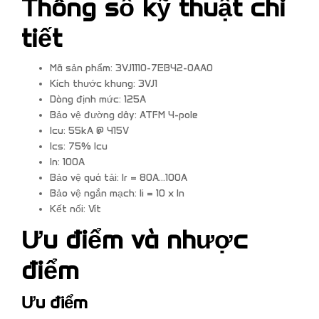
Thông số kỹ thuật chi
tiết
Mã sản phẩm: 3VJ1110-7EB42-0AA0
Kích thước khung: 3VJ1
Dòng định mức: 125A
Bảo vệ đường dây: ATFM 4-pole
Icu: 55kA @ 415V
Ics: 75% Icu
In: 100A
Bảo vệ quá tải: Ir = 80A...100A
Bảo vệ ngắn mạch: Ii = 10 x In
Kết nối: Vít
Ưu điểm và nhược
điểm
Ưu điểm