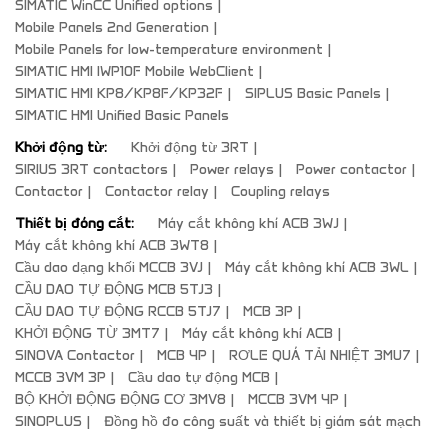
SIMATIC WinCC Unified options
Mobile Panels 2nd Generation
Mobile Panels for low-temperature environment
SIMATIC HMI IWP10F Mobile WebClient
SIMATIC HMI KP8/KP8F/KP32F
SIPLUS Basic Panels
SIMATIC HMI Unified Basic Panels
Khởi động từ:
Khởi động từ 3RT
SIRIUS 3RT contactors
Power relays
Power contactor
Contactor
Contactor relay
Coupling relays
Thiết bị đóng cắt:
Máy cắt không khí ACB 3WJ
Máy cắt không khí ACB 3WT8
Cầu dao dạng khối MCCB 3VJ
Máy cắt không khí ACB 3WL
CẦU DAO TỰ ĐỘNG MCB 5TJ3
CẦU DAO TỰ ĐỘNG RCCB 5TJ7
MCB 3P
KHỞI ĐỘNG TỪ 3MT7
Máy cắt không khí ACB
SINOVA Contactor
MCB 4P
RƠLE QUÁ TẢI NHIỆT 3MU7
MCCB 3VM 3P
Cầu dao tự động MCB
BỘ KHỞI ĐỘNG ĐỘNG CƠ 3MV8
MCCB 3VM 4P
SINOPLUS
Đồng hồ đo công suất và thiết bị giám sát mạch