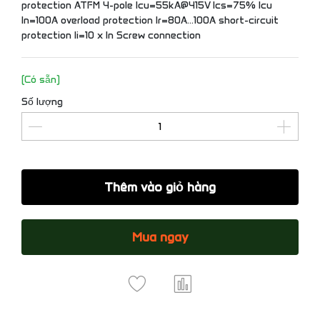
protection ATFM 4-pole Icu=55kA@415V Ics=75% Icu
In=100A overload protection Ir=80A...100A short-circuit
protection Ii=10 x In Screw connection
(Có sẵn)
Số lượng
Thêm vào giỏ hàng
Mua ngay