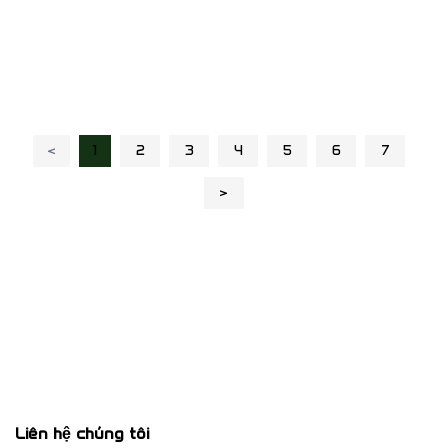
‹
1
2
3
4
5
6
7
›
Liên hệ chúng tôi