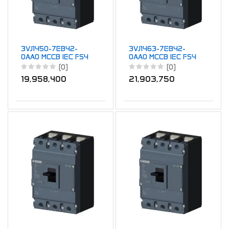
3VJ1450-7EB42-
3VJ1463-7EB42-
0AA0 MCCB IEC FS4
0AA0 MCCB IEC FS4
630A TM ATFM 4P
630A TM ATFM 4P
(0)
(0)
55KA 500A
55KA 630A
19,958,400
21,903,750