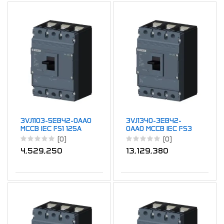
3VJ1103-5EB42-0AA0
3VJ1340-3EB42-
MCCB IEC FS1 125A
0AA0 MCCB IEC FS3
TM ATFM 4P 36kA
400A TM ATFM 4P
(0)
(0)
32A
25kA 400A
4,529,250
13,129,380