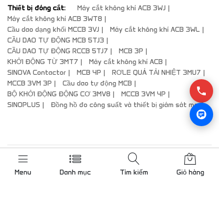
Thiết bị đóng cắt:
Máy cắt không khí ACB 3WJ
Máy cắt không khí ACB 3WT8
Cầu dao dạng khối MCCB 3VJ
Máy cắt không khí ACB 3WL
CẦU DAO TỰ ĐỘNG MCB 5TJ3
CẦU DAO TỰ ĐỘNG RCCB 5TJ7
MCB 3P
KHỞI ĐỘNG TỪ 3MT7
Máy cắt không khí ACB
SINOVA Contactor
MCB 4P
RƠLE QUÁ TẢI NHIỆT 3MU7
MCCB 3VM 3P
Cầu dao tự động MCB
BỘ KHỞI ĐỘNG ĐỘNG CƠ 3MV8
MCCB 3VM 4P
SINOPLUS
Đồng hồ đo công suất và thiết bị giám sát mạch
© 2024 LAM.VN | Chuyển nhượng tên miền đẹp
Menu
Danh mục
Tìm kiếm
Giỏ hàng
lienhe@vnog.com
|Approved Partners – Value-Added Resellers |
PLC Siemens PLC S7-200, PLC S7-300, PLC S7-400, PLC S7-
1200, PLC S7-1500, Khởi động mềm, Khởi động từ, MCCB, MCB,