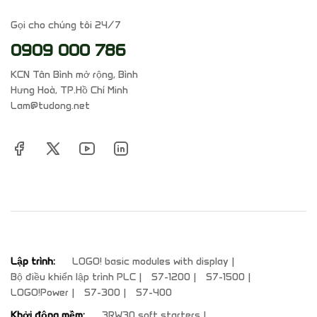
Gọi cho chúng tôi 24/7
0909 000 786
KCN Tân Bình mở rộng, Bình
Hưng Hoà, TP.Hồ Chí Minh
Lam@tudong.net
Lập trình:
LOGO! basic modules with display
Bộ điều khiển lập trình PLC
S7-1200
S7-1500
LOGO!Power
S7-300
S7-400
Khởi động mềm:
3RW30 soft starters