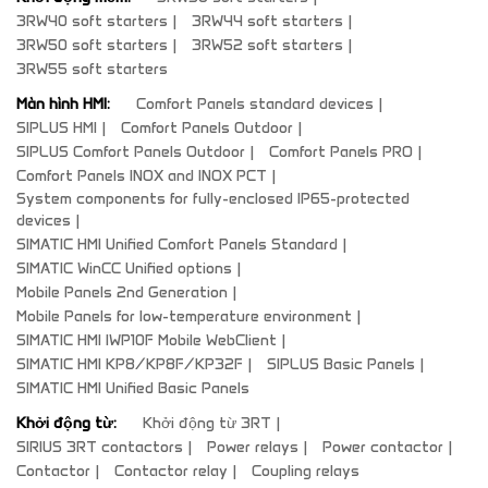
3RW40 soft starters
3RW44 soft starters
3RW50 soft starters
3RW52 soft starters
3RW55 soft starters
Màn hình HMI:
Comfort Panels standard devices
SIPLUS HMI
Comfort Panels Outdoor
SIPLUS Comfort Panels Outdoor
Comfort Panels PRO
Comfort Panels INOX and INOX PCT
System components for fully-enclosed IP65-protected
devices
SIMATIC HMI Unified Comfort Panels Standard
SIMATIC WinCC Unified options
Mobile Panels 2nd Generation
Mobile Panels for low-temperature environment
SIMATIC HMI IWP10F Mobile WebClient
SIMATIC HMI KP8/KP8F/KP32F
SIPLUS Basic Panels
SIMATIC HMI Unified Basic Panels
Khởi động từ:
Khởi động từ 3RT
SIRIUS 3RT contactors
Power relays
Power contactor
Contactor
Contactor relay
Coupling relays