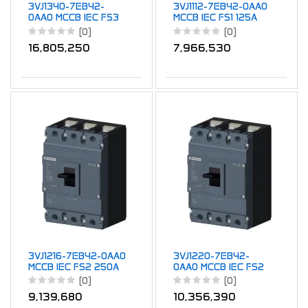
3VJ1340-7EB42-
3VJ1112-7EB42-0AA0
0AA0 MCCB IEC FS3
MCCB IEC FS1 125A
400A TM ATFM 4P
TM ATFM 4P 55kA
(0)
(0)
55kA 400A
125A
16,805,250
7,966,530
3VJ1216-7EB42-0AA0
3VJ1220-7EB42-
MCCB IEC FS2 250A
0AA0 MCCB IEC FS2
TM ATFM 4P 55kA
250A TM ATFM 4P
(0)
(0)
160A
55kA 200A
9,139,680
10,356,390