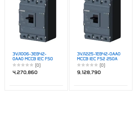
3VJ1006-3EB42-
3VJ1225-1EB42-0AA0
0AA0 MCCB IEC FS0
MCCB IEC FS2 250A
125A TM ATFM 4P
TM ATFM 4P 18kA
(0)
(0)
25kA 63A
250A
4,270,860
9,128,790