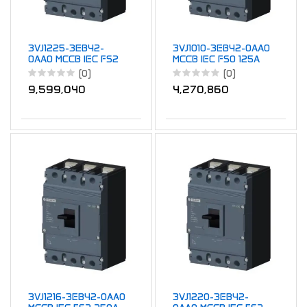
3VJ1225-3EB42-
3VJ1010-3EB42-0AA0
0AA0 MCCB IEC FS2
MCCB IEC FS0 125A
250A TM ATFM 4P
TM ATFM 4P 25kA
(0)
(0)
25kA 250A
100A
9,599,040
4,270,860
3VJ1216-3EB42-0AA0
3VJ1220-3EB42-