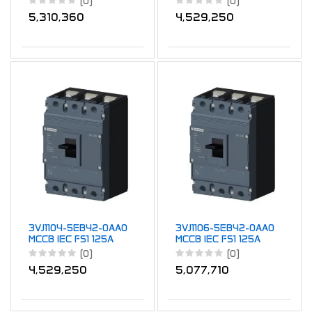
(0)
(0)
100A
50A
5,310,360
4,529,250
3VJ1104-5EB42-0AA0
3VJ1106-5EB42-0AA0
MCCB IEC FS1 125A
MCCB IEC FS1 125A
TM ATFM 4P 36kA
TM ATFM 4P 36kA
(0)
(0)
40A
63A
4,529,250
5,077,710